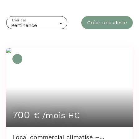
Loyer max (€/mois)
Trier par
Créer une alerte
Surface min (m²)
Pertinence
Rechercher
700
€ /mois HC
Local commercial climatisé –