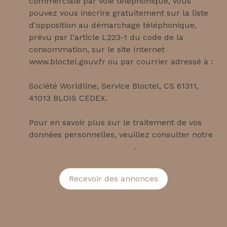
commerciale par voie téléphonique, vous
pouvez vous inscrire gratuitement sur la liste
d'opposition au démarchage téléphonique,
prévu par l'article L223-1 du code de la
consommation, sur le site Internet
www.bloctel.gouv.fr ou par courrier adressé à :
Société Worldline, Service Bloctel, CS 61311,
41013 BLOIS CEDEX.
Pour en savoir plus sur le traitement de vos
données personnelles, veuillez consulter notre
politique de confidentialité
.
Recevoir des annonces