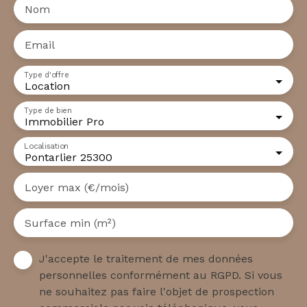
Nom
Email
Type d'offre
Location
Type de bien
Immobilier Pro
Localisation
Pontarlier 25300
Loyer max (€/mois)
Surface min (m²)
J'accepte le traitement de mes données
personnelles conformément au RGPD. Si vous
ne souhaitez pas faire l'objet de prospection