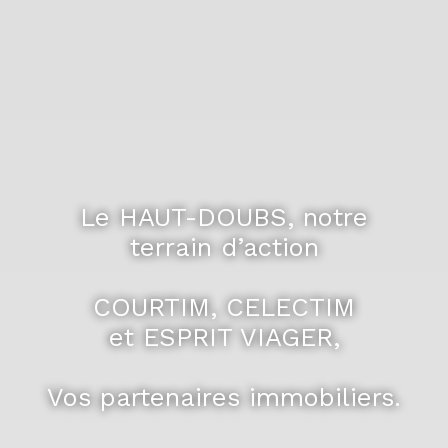
Le HAUT-DOUBS, notre
terrain d’action
COURTIM, CELECTIM
et ESPRIT VIAGER,
Vos partenaires immobiliers.