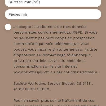
Surface min (m²)
Pièces min
J'accepte le traitement de mes données
personnelles conformément au RGPD. Si vous
ne souhaitez pas faire l'objet de prospection
commerciale par voie téléphonique, vous
pouvez vous inscrire gratuitement sur la liste
d'opposition au démarchage téléphonique,
prévu par l'article L223-1 du code de la
consommation, sur le site Internet
www.bloctel.gouv.fr ou par courrier adressé à :
Société Worldline, Service Bloctel, CS 61311,
41013 BLOIS CEDEX.
Pour en savoir plus sur le traitement de vos