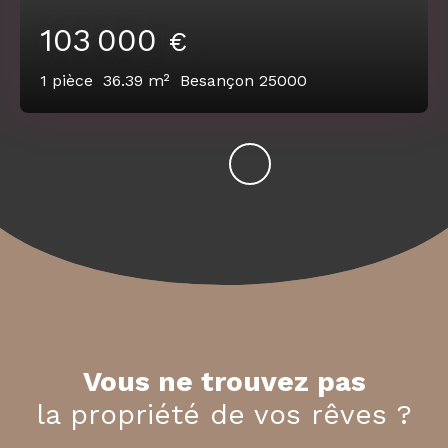
103 000
€
1
pièce
36.39
m²
Besançon 25000
Vous ne trouvez pas
la propriété de vos rêves ?