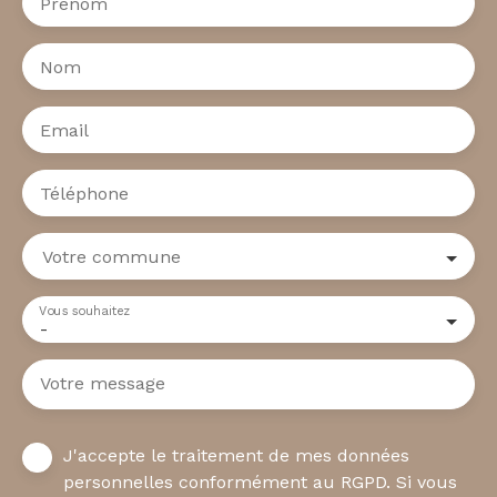
Prénom
Nom
Email
Téléphone
Votre commune
Vous souhaitez
-
Votre message
J'accepte le traitement de mes données
personnelles conformément au RGPD. Si vous