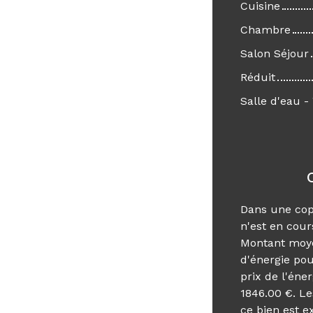
Cuisine
Chambre
Salon Séjour
Réduit
Salle d'eau 
Dans une cop
n'est en cour
Montant moye
d'énergie pou
prix de l'éne
1846.00 €. Le
ce bien est e