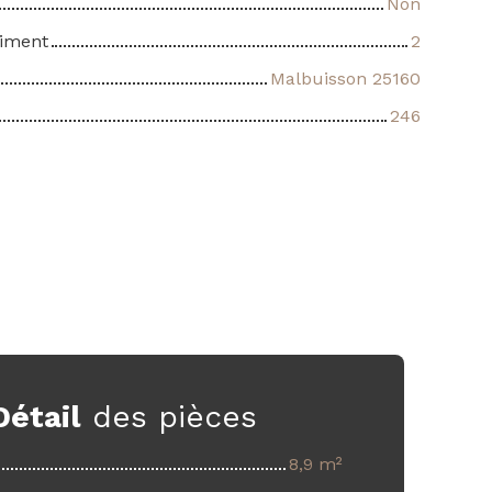
Non
timent
2
Malbuisson 25160
246
Détail
des pièces
8,9 m²