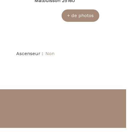
+ de photos
Ascenseur
:
Non