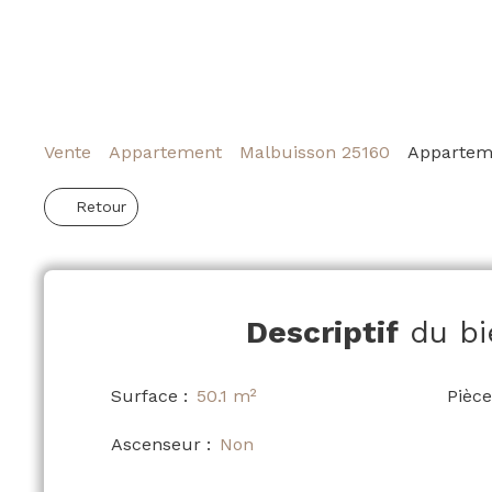
Vente
Appartement
Malbuisson 25160
Apparteme
Retour
Descriptif
du bi
Surface
:
50.1
m²
Pièce
Ascenseur
:
Non