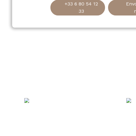
+33 6 80 54 12
Env
33