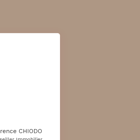
orence CHIODO
seiller Immobilier