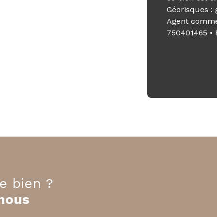
Géorisques : 
Agent commerc
750401465 •
e bien ?
nous