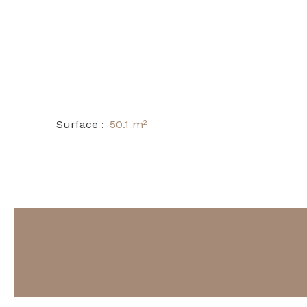
Surface
:
50.1
m²