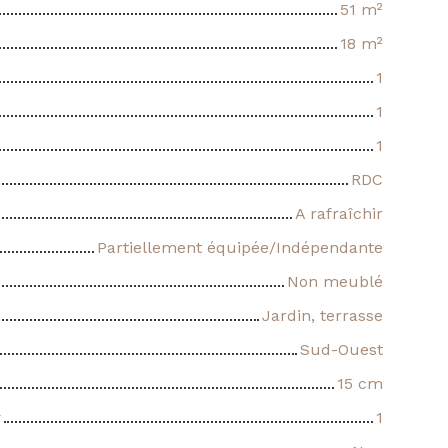
51
m²
18
m²
1
1
1
RDC
A rafraîchir
Partiellement équipée/Indépendante
Non meublé
Jardin, terrasse
Sud-Ouest
15 cm
r
1